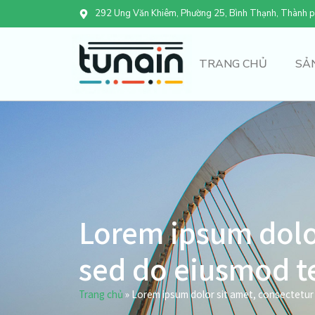
292 Ung Văn Khiêm, Phường 25, Bình Thạnh, Thành p
TRANG CHỦ
SẢ
Lorem ipsum dolor
sed do eiusmod 
Trang chủ
»
Lorem ipsum dolor sit amet, consectetur 