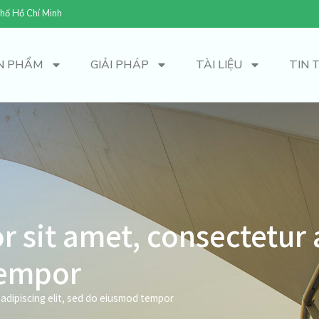
hố Hồ Chí Minh
N PHẨM
GIẢI PHÁP
TÀI LIỆU
TIN 
 sit amet, consectetur a
tempor
adipiscing elit, sed do eiusmod tempor